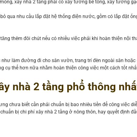
óng, xây nhà 2 tầng phải có xây tường bê tông, xây tường gạ
 bỏ qua nhu cầu lắp đặt hệ thống điện nước, gồm có lắp đặt ố
ăng thêm đôi chút nếu có nhiều việc phải khi hoàn thiện nội t
như làm đường đi cho sân vườn, trang trí đèn ngoài sân hoặc
ầng cụ thể hơn nữa nhằm hoàn thiện công việc một cách tốt nhấ
ây nhà 2 tầng phổ thông nhấ
ưng chưa biết cần phải chuẩn bị bao nhiêu tiền để công việc diễ
chuẩn bị chi phí xây nhà 2 tầng ở nông thôn, hay quyết định đầ