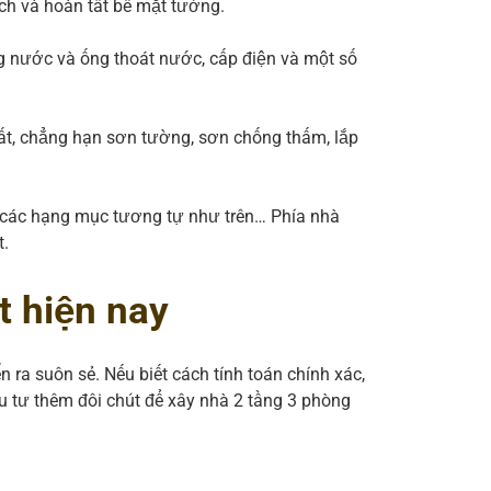
ch và hoàn tất bề mặt tường.
ng nước và ống thoát nước, cấp điện và một số
hất, chẳng hạn sơn tường, sơn chống thấm, lắp
 các hạng mục tương tự như trên… Phía nhà
t.
t hiện nay
n ra suôn sẻ. Nếu biết cách tính toán chính xác,
u tư thêm đôi chút để xây nhà 2 tầng 3 phòng