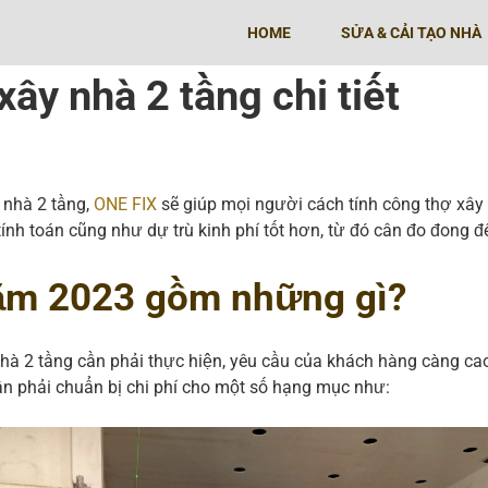
HOME
SỬA & CẢI TẠO NHÀ
ây nhà 2 tầng chi tiết
 nhà 2 tầng,
ONE FIX
sẽ giúp mọi người cách tính công thợ xây 
tính toán cũng như dự trù kinh phí tốt hơn, từ đó cân đo đong đ
CHỐNG THẤM TƯỜNG NGOÀI
năm 2023 gồm những gì?
CHỐNG THẤM SÂN THƯỢNG
CHỐNG THẤM TOILET
à 2 tầng cần phải thực hiện, yêu cầu của khách hàng càng cao 
cần phải chuẩn bị chi phí cho một số hạng mục như: