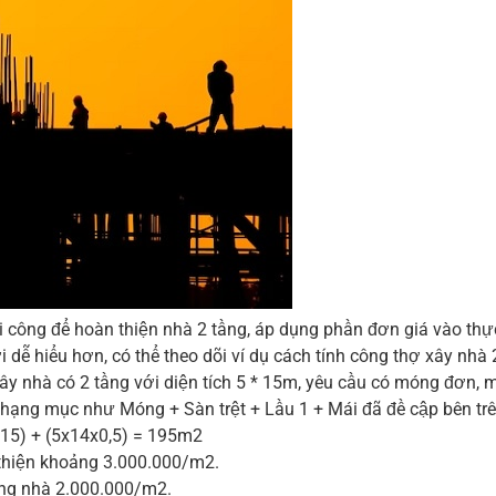
công để hoàn thiện nhà 2 tầng, áp dụng phần đơn giá vào thực 
ễ hiểu hơn, có thể theo dõi ví dụ cách tính công thợ xây nhà 
nhà có 2 tầng với diện tích 5 * 15m, yêu cầu có móng đơn, má
ạng mục như Móng + Sàn trệt + Lầu 1 + Mái đã đề cập bên trên
5×15) + (5x14x0,5) = 195m2
thiện khoảng 3.000.000/m2.
óng nhà 2.000.000/m2.