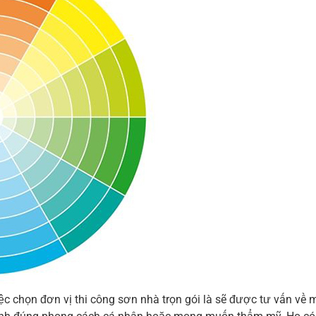
ệc chọn đơn vị thi công sơn nhà trọn gói là sẽ được tư vấn về m