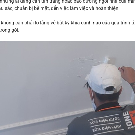
ho những ai đang cần tân trang hoặc bảo dưỡng ngôi nhà của mì
u sắc, chuẩn bị bề mặt, đến việc làm việc và hoàn thiện.
không cần phải lo lắng về bất kỳ khía cạnh nào của quá trình t
rong gói.