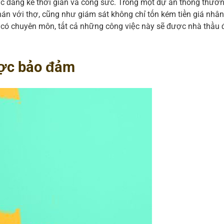
c đáng kể thời gian và công sức. Trong một dự án thông thườn
án với thợ, cũng như giám sát không chỉ tốn kém tiền giá nhân
ị có chuyên môn, tất cả những công việc này sẽ được nhà thầu
ược bảo đảm