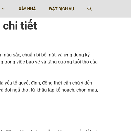
XÂY NHÀ
ĐẶT DỊCH VỤ
chi tiết
SƠN NHÀ
SƠN TƯ
ọn màu sắc, chuẩn bị bề mặt, và ứng dụng kỹ
ng trong việc bảo vệ và tăng cường tuổi thọ của
là yếu tố quyết định, đồng thời cần chú ý đến
à đội ngũ thợ, từ khâu lập kế hoạch, chọn màu,