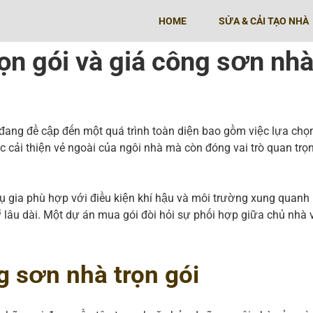
HOME
SỬA & CẢI TẠO NHÀ
ọn gói và giá công sơn nhà 
a đang đề cập đến một quá trình toàn diện bao gồm việc lựa ch
c cải thiện vẻ ngoài của ngôi nhà mà còn đóng vai trò quan trọ
CHỐNG THẤM TƯỜNG NGOÀI
hụ gia phù hợp với điều kiện khí hậu và môi trường xung quanh 
CHỐNG THẤM SÂN THƯỢNG
lâu dài. Một dự án mua gói đòi hỏi sự phối hợp giữa chủ nhà v
CHỐNG THẤM TOILET
g sơn nhà trọn gói